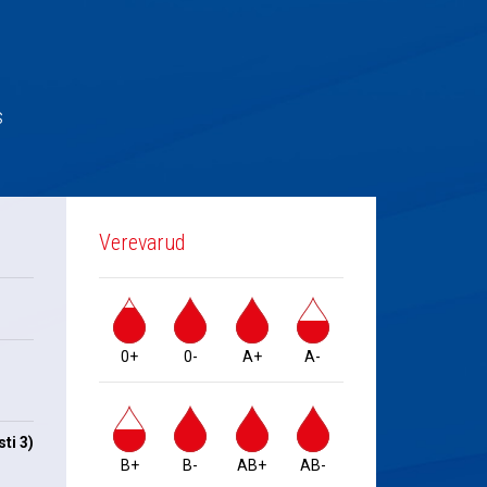
s
Verevarud
0+
0-
A+
A-
ti 3)
B+
B-
AB+
AB-