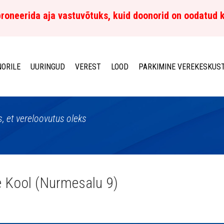
roneerida aja vastuvõtuks, kuid doonorid on oodatud 
ORILE
UURINGUD
VEREST
LOOD
PARKIMINE VEREKESKUS
, et vereloovutus oleks
 Kool (Nurmesalu 9)