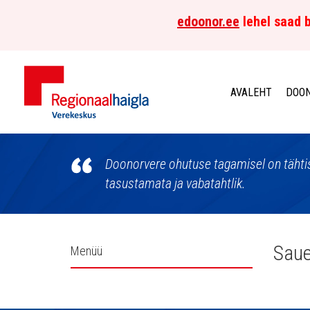
edoonor.ee
lehel saad b
AVALEHT
DOON
Põhja-
Eesti
Doonorvere ohutuse tagamisel on tähtis
tasustamata ja vabatahtlik.
Regionaalhaigla
Verekeskus
Külgpaani
Saue
Menüü
navigatsioon