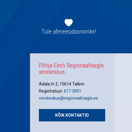
Jaluse
navigatsioon
Tule afereesidoonoriks!
Põhja-Eesti Regionaalhaigla
verekeskus
Ädala tn 2, 10614 Tallinn
Registratuur:
617 3001
verekeskus@regionaalhaigla.ee
KÕIK KONTAKTID