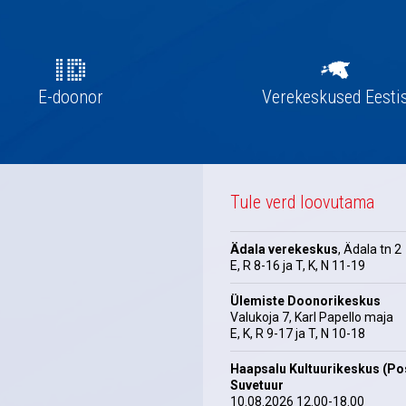
E-doonor
Verekeskused Eesti
Tule verd loovutama
Ädala verekeskus
, Ädala tn 2
E, R 8-16 ja T, K, N 11-19
Ülemiste Doonorikeskus
Valukoja 7, Karl Papello maja
E, K, R 9-17 ja T, N 10-18
Haapsalu Kultuurikeskus (Pos
Suvetuur
10.08.2026 12.00-18.00