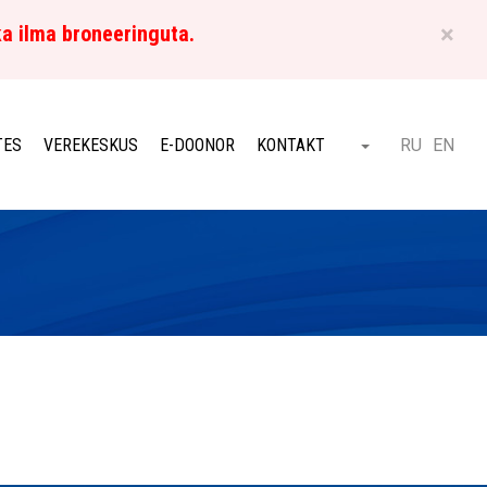
×
ka ilma broneeringuta.
ET
TES
VEREKESKUS
E-DOONOR
KONTAKT
RU
EN
Otsi