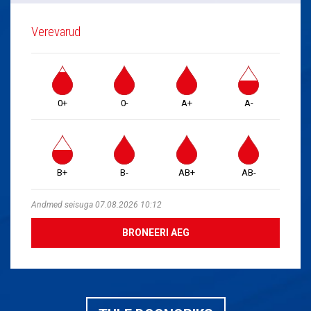
Verevarud
0+
0-
A+
A-
B+
B-
AB+
AB-
Andmed seisuga 07.08.2026 10:12
BRONEERI AEG