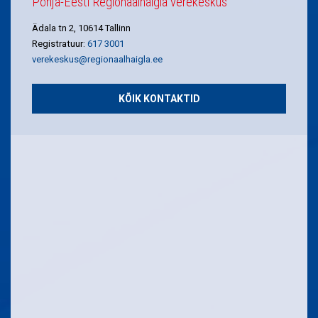
Põhja-Eesti Regionaalhaigla verekeskus
Ädala tn 2, 10614 Tallinn
Registratuur:
617 3001
verekeskus@regionaalhaigla.ee
KÕIK KONTAKTID