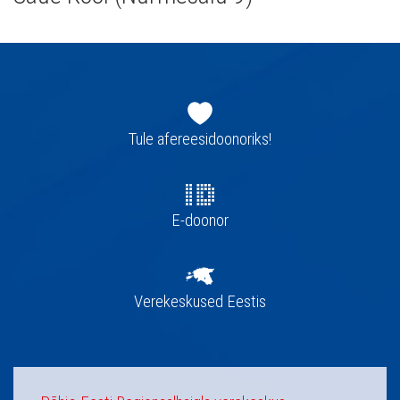
Jaluse
navigatsioon
Tule afereesidoonoriks!
E-doonor
Verekeskused Eestis