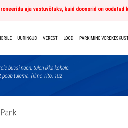
roneerida aja vastuvõtuks, kuid doonorid on oodatud 
ORILE
UURINGUD
VEREST
LOOD
PARKIMINE VEREKESKUS
eie bussi näen, tulen ikka kohale.
 peab tulema. (Ilme Tito, 102
 Pank