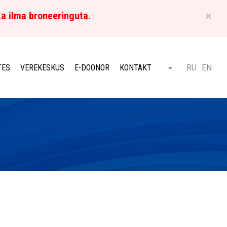
×
ka ilma broneeringuta.
ET
TES
VEREKESKUS
E-DOONOR
KONTAKT
RU
EN
Otsi