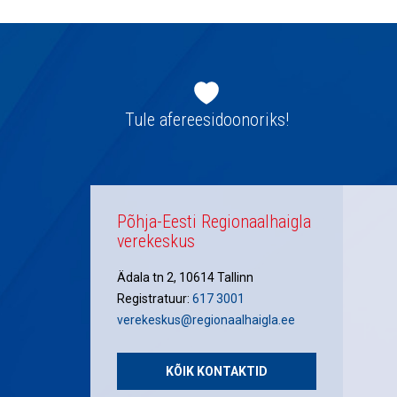
Jaluse
navigatsioon
Tule afereesidoonoriks!
Põhja-Eesti Regionaalhaigla
verekeskus
Ädala tn 2, 10614 Tallinn
Registratuur:
617 3001
verekeskus@regionaalhaigla.ee
KÕIK KONTAKTID