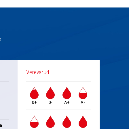
s
Verevarud
0+
0-
A+
A-
na