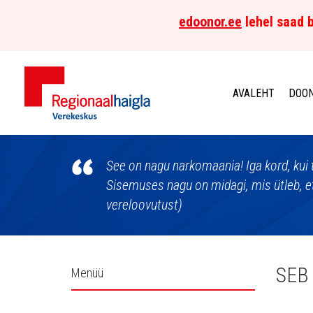
edoonor.ee
lehel saad b
AVALEHT
DOON
Põhja-
Eesti
See on nagu narkomaania! Iga kord, kui t
Sisemuses nagu on midagi, mis ütleb, et
Regionaalhaigla
vereloovutust)
Verekeskus
Külgpaani
SEB
Menüü
navigatsioon