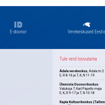
E-doonor
Verekeskused Eesti
Tule verd loovutama
Ädala verekeskus
, Ädala tn 2
E, R 8-16 ja T, K, N 11-19
Ülemiste Doonorikeskus
Valukoja 7, Karl Papello maja
E, K, R 9-17 ja T, N 10-18
Rapla Kultuurikeskus (Tallin