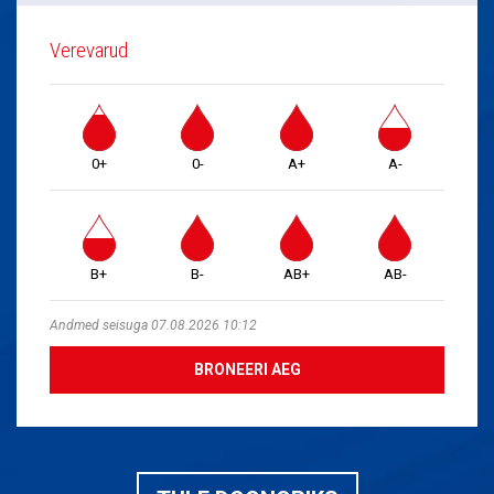
Verevarud
0+
0-
A+
A-
B+
B-
AB+
AB-
Andmed seisuga 07.08.2026 10:12
BRONEERI AEG