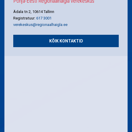
Põhja-Eesti Regionaalhaigla verekeskus
Ädala tn 2, 10614 Tallinn
Registratuur:
617 3001
verekeskus@regionaalhaigla.ee
KÕIK KONTAKTID