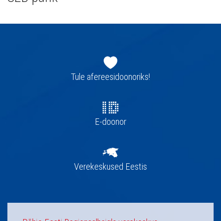
Jaluse
navigatsioon
Tule afereesidoonoriks!
E-doonor
Verekeskused Eestis