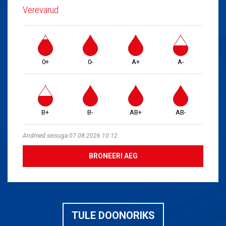
Verevarud
0+
0-
A+
A-
B+
B-
AB+
AB-
Andmed seisuga 07.08.2026 10:12
BRONEERI AEG
TULE DOONORIKS