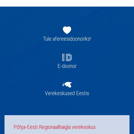
Jaluse
navigatsioon
Tule afereesidoonoriks!
E-doonor
Verekeskused Eestis
Põhja-Eesti Regionaalhaigla verekeskus