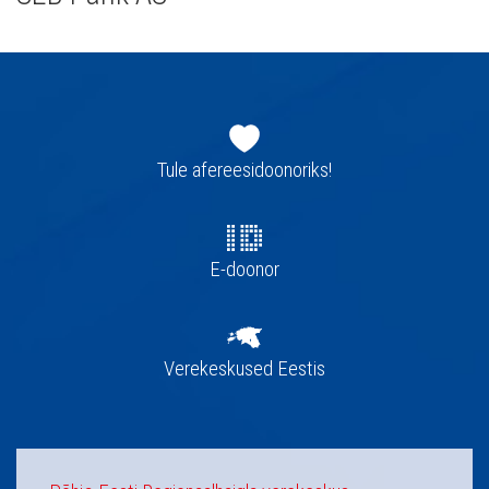
Jaluse
navigatsioon
Tule afereesidoonoriks!
E-doonor
Verekeskused Eestis