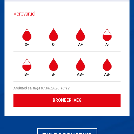
Verevarud
0+
0-
A+
A-
B+
B-
AB+
AB-
Andmed seisuga 07.08.2026 10:12
BRONEERI AEG