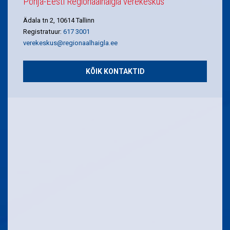
Põhja-Eesti Regionaalhaigla verekeskus
Ädala tn 2, 10614 Tallinn
Registratuur:
617 3001
verekeskus@regionaalhaigla.ee
KÕIK KONTAKTID