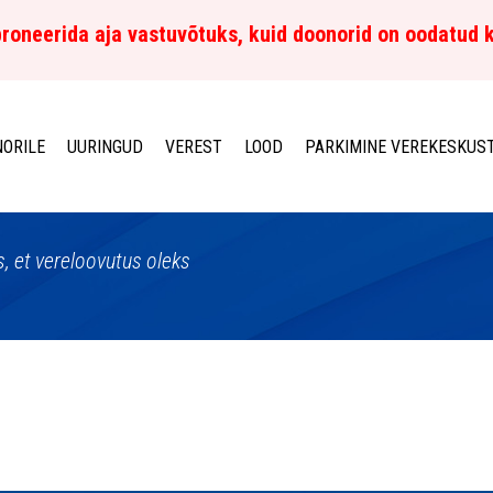
roneerida aja vastuvõtuks, kuid doonorid on oodatud 
ORILE
UURINGUD
VEREST
LOOD
PARKIMINE VEREKESKUS
, et vereloovutus oleks