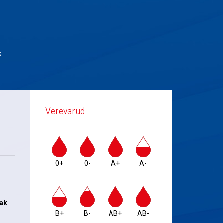
s
Verevarud
0+
0-
A+
A-
jak
B+
B-
AB+
AB-