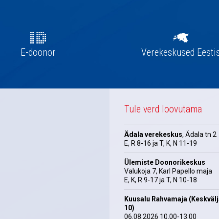
E-doonor
Verekeskused Eesti
Tule verd loovutama
Ädala verekeskus
, Ädala tn 2
E, R 8-16 ja T, K, N 11-19
Ülemiste Doonorikeskus
Valukoja 7, Karl Papello maja
E, K, R 9-17 ja T, N 10-18
Kuusalu Rahvamaja (Keskväl
10)
06.08.2026 10.00-13.00