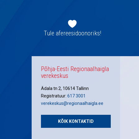
Jaluse
navigatsioon
Tule afereesidoonoriks!
Põhja-Eesti Regionaalhaigla
verekeskus
Ädala tn 2, 10614 Tallinn
Registratuur:
617 3001
verekeskus@regionaalhaigla.ee
KÕIK KONTAKTID