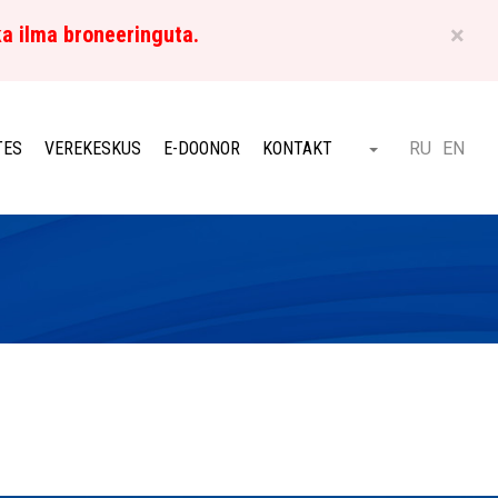
×
ka ilma broneeringuta.
ET
TES
VEREKESKUS
E-DOONOR
KONTAKT
RU
EN
Otsi