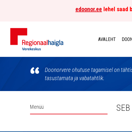
edoonor.ee
lehel saad b
AVALEHT
DOON
Põhja-
Eesti
Doonorvere ohutuse tagamisel on tähtis
tasustamata ja vabatahtlik.
Regionaalhaigla
Verekeskus
Külgpaani
SEB
Menüü
navigatsioon