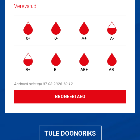
Verevarud
0+
0-
A+
A-
B+
B-
AB+
AB-
Andmed seisuga 07.08.2026 10:12
BRONEERI AEG
TULE DOONORIKS