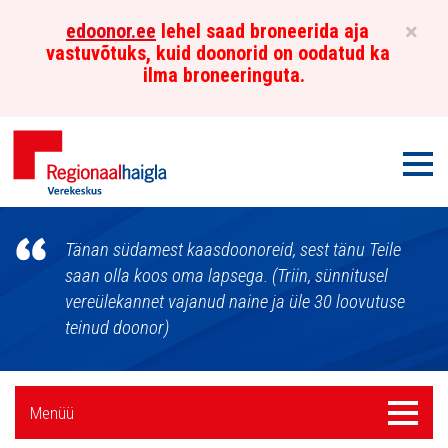
×
edoonor.ee
lehel saad broneerida aja
vastuvõtuks, kuid doonorid on oodatud ka
ilma broneeringuta.
Men
Põhja-
Tänan südamest kaasdoonoreid, sest tänu Teile
Eesti
saan olla koos oma lapsega. (Triin, sünnitusel
vereülekannet vajanud naine ja üle 30 loovutuse
Regionaalhaigla
teinud doonor)
Verekeskus
Külgpaani
Menüü
Menüü
navigatsioon