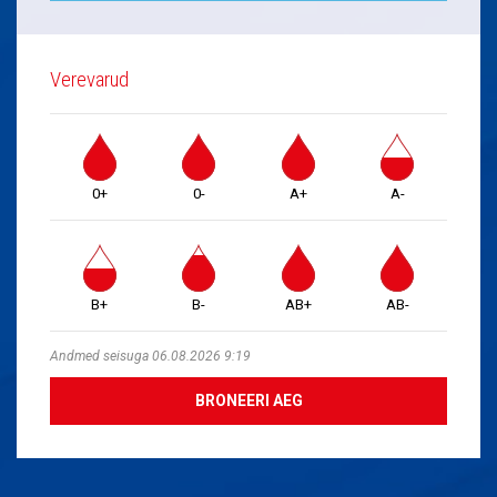
Verevarud
0+
0-
A+
A-
B+
B-
AB+
AB-
Andmed seisuga 06.08.2026 9:19
BRONEERI AEG