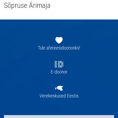
Sõpruse Ärimaja
Jaluse
navigatsioon
Tule afereesidoonoriks!
E-doonor
Verekeskused Eestis