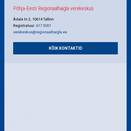
Põhja-Eesti Regionaalhaigla verekeskus
Ädala tn 2, 10614 Tallinn
Registratuur:
617 3001
verekeskus@regionaalhaigla.ee
KÕIK KONTAKTID