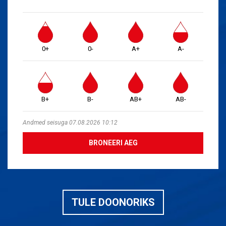
0+
0-
A+
A-
B+
B-
AB+
AB-
Andmed seisuga 07.08.2026 10:12
BRONEERI AEG
TULE DOONORIKS