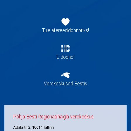
Jaluse
navigatsioon
Tule afereesidoonoriks!
E-doonor
Verekeskused Eestis
Põhja-Eesti Regionaalhaigla verekeskus
Ädala tn 2, 10614 Tallinn