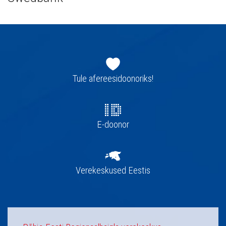
Jaluse
navigatsioon
Tule afereesidoonoriks!
E-doonor
Verekeskused Eestis