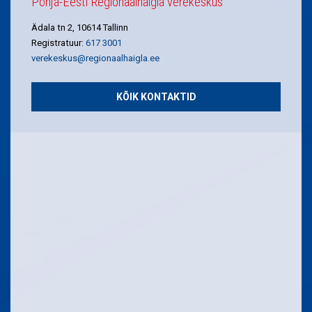
Põhja-Eesti Regionaalhaigla verekeskus
Ädala tn 2, 10614 Tallinn
Registratuur:
617 3001
verekeskus@regionaalhaigla.ee
KÕIK KONTAKTID