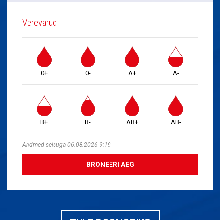
Verevarud
0+
0-
A+
A-
B+
B-
AB+
AB-
Andmed seisuga 06.08.2026 9:19
BRONEERI AEG