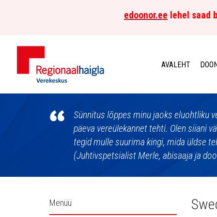
edoonor.ee
lehel saad b
AVALEHT
DOON
Põhja-
Eesti
Sünnitus lõppes minu jaoks eluohtliku v
päeva vereülekannet tehti. Olen siiani v
Regionaalhaigla
tegid mulle suurima kingi, mida üldse te
(Juhtivspetsialist Merle, abisaaja ja do
Verekeskus
Külgpaani
Swe
Menüü