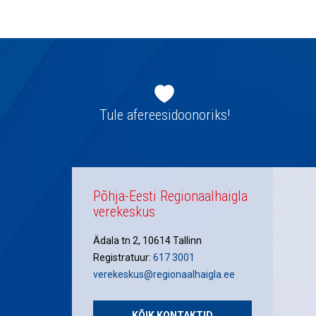
navigatsioon
Jaluse
navigatsioon
Tule afereesidoonoriks!
Põhja-Eesti Regionaalhaigla
verekeskus
Ädala tn 2, 10614 Tallinn
Registratuur:
617 3001
verekeskus@regionaalhaigla.ee
KÕIK KONTAKTID