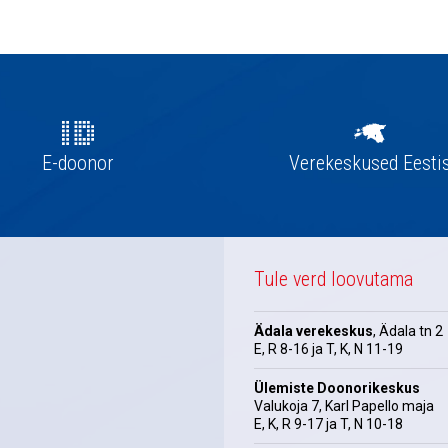
E-doonor
Verekeskused Eesti
Tule verd loovutama
Ädala verekeskus
, Ädala tn 2
E, R 8-16 ja T, K, N 11-19
Ülemiste Doonorikeskus
Valukoja 7, Karl Papello maja
E, K, R 9-17 ja T, N 10-18