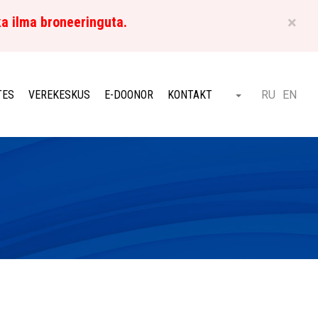
×
ka ilma broneeringuta.
ET
TES
VEREKESKUS
E-DOONOR
KONTAKT
RU
EN
Otsi