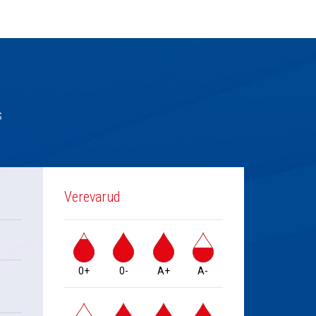
s
Verevarud
0+
0-
A+
A-