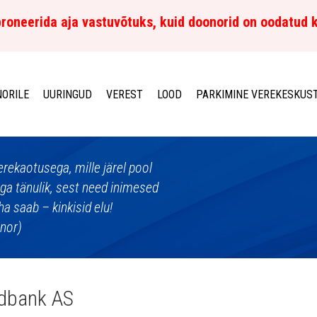
roneerida aja vastuvõtuks, kuid doonorid on oodatud 
ORILE
UURINGUD
VEREST
LOOD
PARKIMINE VEREKESKUS
erekaotusega, mille järel pool
äga tänulik, sest need inimesed
ha saab – kinkisid elu!
onor)
dbank AS