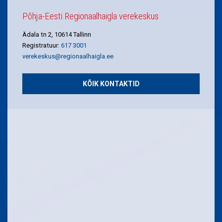
Põhja-Eesti Regionaalhaigla verekeskus
Ädala tn 2, 10614 Tallinn
Registratuur:
617 3001
verekeskus@regionaalhaigla.ee
KÕIK KONTAKTID