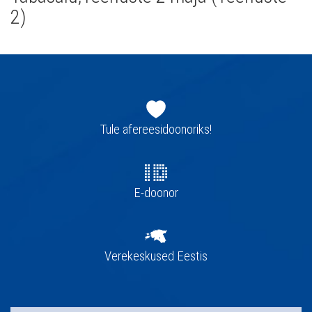
2)
Jaluse
navigatsioon
Tule afereesidoonoriks!
E-doonor
Verekeskused Eestis