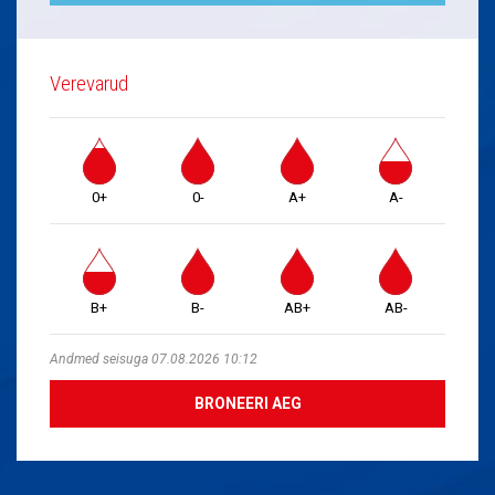
Verevarud
0+
0-
A+
A-
B+
B-
AB+
AB-
Andmed seisuga 07.08.2026 10:12
BRONEERI AEG