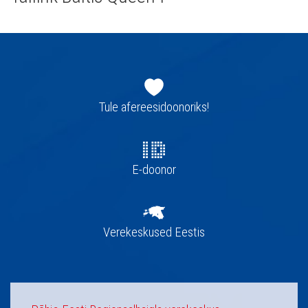
Jaluse
navigatsioon
Tule afereesidoonoriks!
E-doonor
Verekeskused Eestis