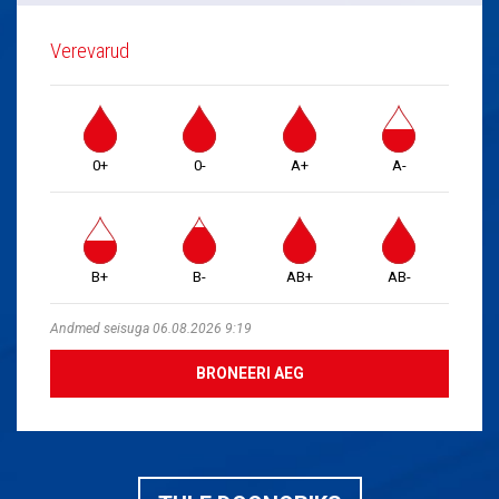
Verevarud
0+
0-
A+
A-
B+
B-
AB+
AB-
Andmed seisuga 06.08.2026 9:19
BRONEERI AEG