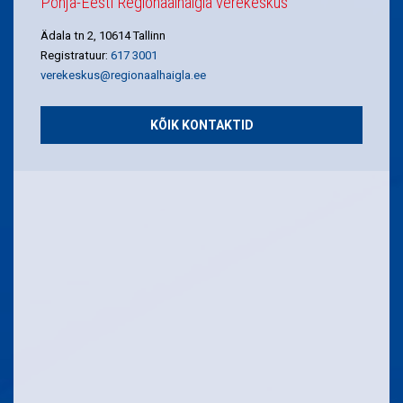
Põhja-Eesti Regionaalhaigla verekeskus
Ädala tn 2, 10614 Tallinn
Registratuur:
617 3001
verekeskus@regionaalhaigla.ee
KÕIK KONTAKTID