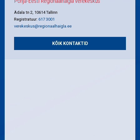
Põhja-Eesti Regionaalhaigla verekeskus
Ädala tn 2, 10614 Tallinn
Registratuur:
617 3001
verekeskus@regionaalhaigla.ee
KÕIK KONTAKTID