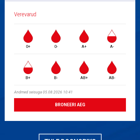
Verevarud
0+
0-
A+
A-
B+
B-
AB+
AB-
Andmed seisuga 05.08.2026 10:41
BRONEERI AEG