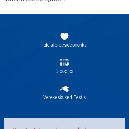
Jaluse
navigatsioon
Tule afereesidoonoriks!
E-doonor
Verekeskused Eestis