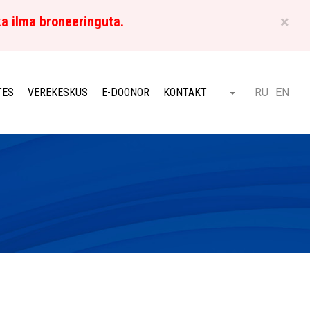
×
ka ilma broneeringuta.
ET
TES
VEREKESKUS
E-DOONOR
KONTAKT
RU
EN
Otsi