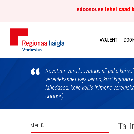
edoonor.ee
lehel saad b
AVALEHT
DOON
Põhja-
Eesti
Kavatsen verd loovutada nii palju kui võim
vereülekannet vaja läinud, kuid kujutan e
Regionaalhaigla
lähedased, kelle kallis inimene vereülek
doonor)
Verekeskus
Külgpaani
Tall
Menüü