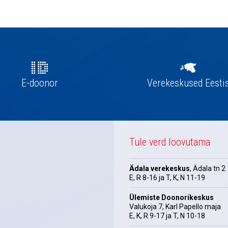
E-doonor
Verekeskused Eesti
Tule verd loovutama
Ädala verekeskus
, Ädala tn 2
E, R 8-16 ja T, K, N 11-19
Ülemiste Doonorikeskus
Valukoja 7, Karl Papello maja
E, K, R 9-17 ja T, N 10-18