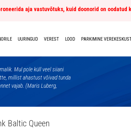
roneerida aja vastuvõtuks, kuid doonorid on oodatud 
ORILE
UURINGUD
VEREST
LOOD
PARKIMINE VEREKESKUS
alik. Mul pole küll veel siiani
tte, millist ahastust võivad tunda
annet vajab. (Maris Luberg,
ink Baltic Queen