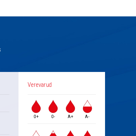
s
Verevarud
0+
0-
A+
A-