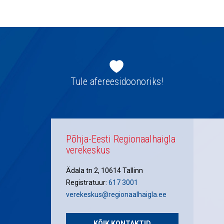
navigatsioon
Jaluse
navigatsioon
Tule afereesidoonoriks!
Põhja-Eesti Regionaalhaigla
verekeskus
Ädala tn 2, 10614 Tallinn
Registratuur:
617 3001
verekeskus@regionaalhaigla.ee
KÕIK KONTAKTID