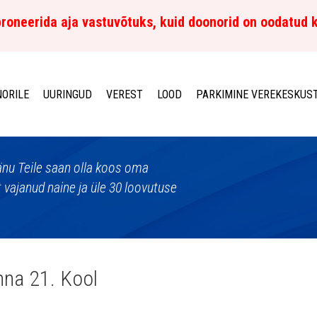
roneerida aja vastuvõtuks, kuid doonorid on oodatud 
ORILE
UURINGUD
VEREST
LOOD
PARKIMINE VEREKESKUS
nu Teile saan olla koos oma
t vajanud naine ja üle 30 loovutuse
inna 21. Kool