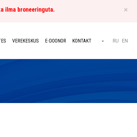
×
ka ilma broneeringuta.
ET
TES
VEREKESKUS
E-DOONOR
KONTAKT
RU
EN
Otsi