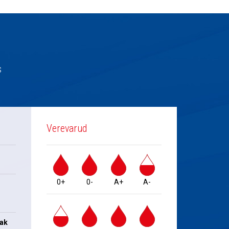
s
Verevarud
0+
0-
A+
A-
jak