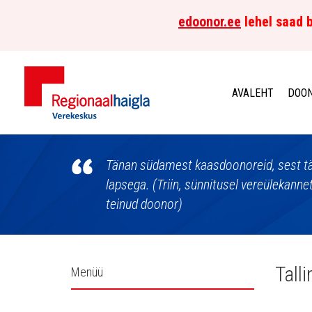
edoonor.ee
lehel saad b
AVALEHT
DOON
Põhja-
Eesti
Tänan südamest kaasdoonoreid, sest tä
lapsega. (Triin, sünnitusel vereülekanne
Regionaalhaigla
teinud doonor)
Verekeskus
Külgpaani
Tall
Menüü
navigatsioon