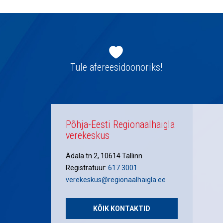
Jaluse
navigatsioon
Tule afereesidoonoriks!
Põhja-Eesti Regionaalhaigla
verekeskus
Ädala tn 2, 10614 Tallinn
Registratuur:
617 3001
verekeskus@regionaalhaigla.ee
KÕIK KONTAKTID