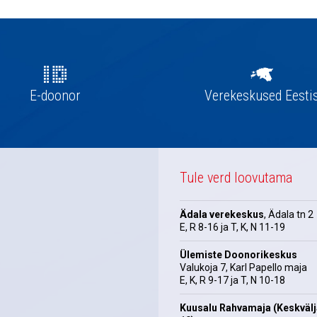
E-doonor
Verekeskused Eesti
Tule verd loovutama
Ädala verekeskus
, Ädala tn 2
E, R 8-16 ja T, K, N 11-19
Ülemiste Doonorikeskus
Valukoja 7, Karl Papello maja
E, K, R 9-17 ja T, N 10-18
Kuusalu Rahvamaja (Keskväl