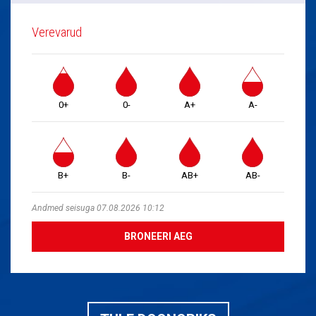
Verevarud
0+
0-
A+
A-
B+
B-
AB+
AB-
Andmed seisuga 07.08.2026 10:12
BRONEERI AEG