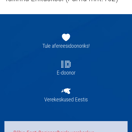
Jaluse
navigatsioon
Tule afereesidoonoriks!
E-doonor
Verekeskused Eestis