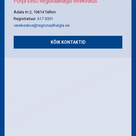
Põhja-Eesti Regionaalhaigla verekeskus
Ädala tn 2, 10614 Tallinn
Registratuur:
617 3001
verekeskus@regionaalhaigla.ee
KÕIK KONTAKTID