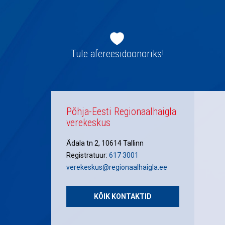
Jaluse
navigatsioon
Tule afereesidoonoriks!
Põhja-Eesti Regionaalhaigla
verekeskus
Ädala tn 2, 10614 Tallinn
Registratuur:
617 3001
verekeskus@regionaalhaigla.ee
KÕIK KONTAKTID