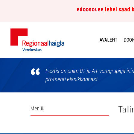
edoonor.ee
lehel saad b
AVALEHT
DOON
Põhja-
Eesti
Eestis on enim 0+ ja A+ veregrupiga in
protsenti elanikkonnast.
Regionaalhaigla
Verekeskus
Külgpaani
Tall
Menüü
navigatsioon