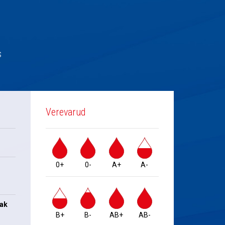
s
Verevarud
0+
0-
A+
A-
jak
B+
B-
AB+
AB-