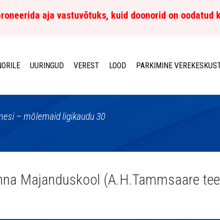
roneerida aja vastuvõtuks, kuid doonorid on oodatud 
ORILE
UURINGUD
VEREST
LOOD
PARKIMINE VEREKESKUS
imesi – mõlemaid ligikaudu 30
inna Majanduskool (A.H.Tammsaare tee