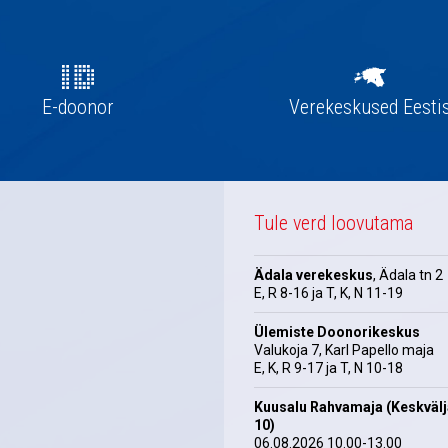
E-doonor
Verekeskused Eesti
Tule verd loovutama
Ädala verekeskus
, Ädala tn 2
E, R 8-16 ja T, K, N 11-19
Ülemiste Doonorikeskus
Valukoja 7, Karl Papello maja
E, K, R 9-17 ja T, N 10-18
Kuusalu Rahvamaja (Keskväl
10)
06.08.2026 10.00-13.00