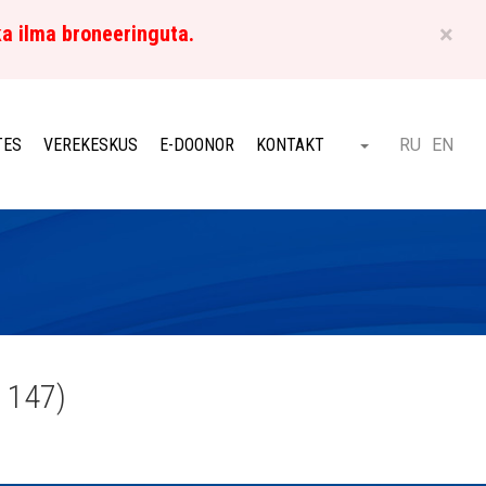
×
ka ilma broneeringuta.
ET
TES
VEREKESKUS
E-DOONOR
KONTAKT
RU
EN
Otsi
 147)