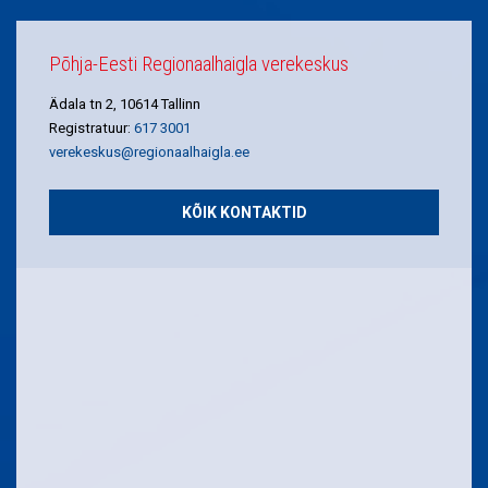
Põhja-Eesti Regionaalhaigla verekeskus
Ädala tn 2, 10614 Tallinn
Registratuur:
617 3001
verekeskus@regionaalhaigla.ee
KÕIK KONTAKTID