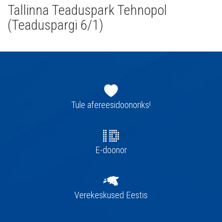
Tallinna Teaduspark Tehnopol
(Teaduspargi 6/1)
Jaluse
navigatsioon
Tule afereesidoonoriks!
E-doonor
Verekeskused Eestis