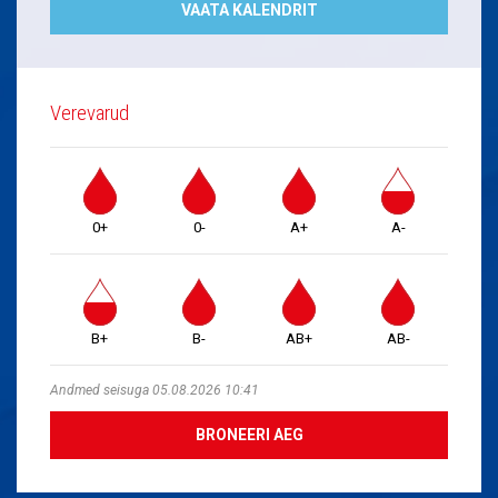
VAATA KALENDRIT
Verevarud
0+
0-
A+
A-
B+
B-
AB+
AB-
Andmed seisuga 05.08.2026 10:41
BRONEERI AEG