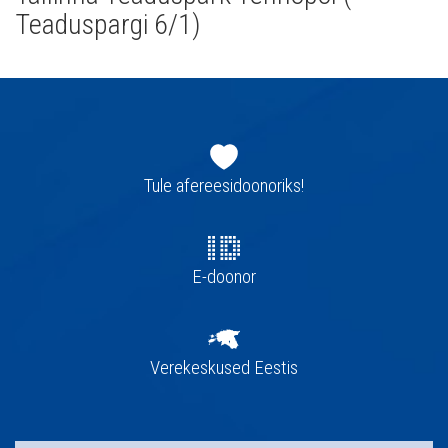
Teaduspargi 6/1)
Jaluse
navigatsioon
Tule afereesidoonoriks!
E-doonor
Verekeskused Eestis