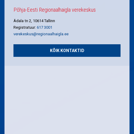
Põhja-Eesti Regionaalhaigla verekeskus
Ädala tn 2, 10614 Tallinn
Registratuur:
617 3001
verekeskus@regionaalhaigla.ee
KÕIK KONTAKTID