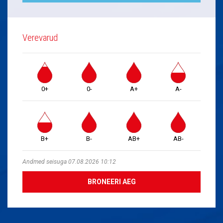
Verevarud
0+
0-
A+
A-
B+
B-
AB+
AB-
Andmed seisuga 07.08.2026 10:12
BRONEERI AEG