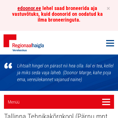
×
edoonor.ee
lehel saad broneerida aja
vastuvõtuks, kuid doonorid on oodatud ka
ilma broneeringuta.
Men
Põhja-
Lihtsalt hingel on pärast nii hea olla. Iial ei tea, kellel
Eesti
ja miks seda vaja läheb. (Doonor Marge, kahe poja
ema, vereülekannet vajanud naine)
Regionaalhaigla
Verekeskus
Külgpaani
Menüü
Menüü
navigatsioon
Tallinna Tehnikakõrgkool (Pärnu mnt