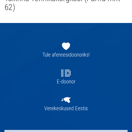
62)
Jaluse
navigatsioon
Tule afereesidoonoriks!
E-doonor
Verekeskused Eestis