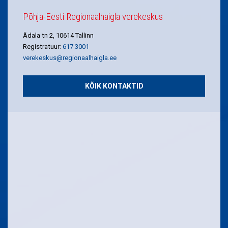
Põhja-Eesti Regionaalhaigla verekeskus
Ädala tn 2, 10614 Tallinn
Registratuur:
617 3001
verekeskus@regionaalhaigla.ee
KÕIK KONTAKTID