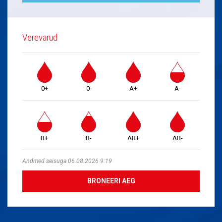
Verevarud
0+
0-
A+
A-
B+
B-
AB+
AB-
Andmed seisuga 06.08.2026 9:19
BRONEERI AEG