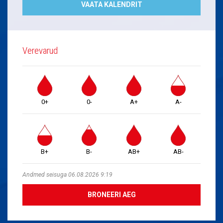
VAATA KALENDRIT
Verevarud
0+
0-
A+
A-
B+
B-
AB+
AB-
Andmed seisuga 06.08.2026 9:19
BRONEERI AEG