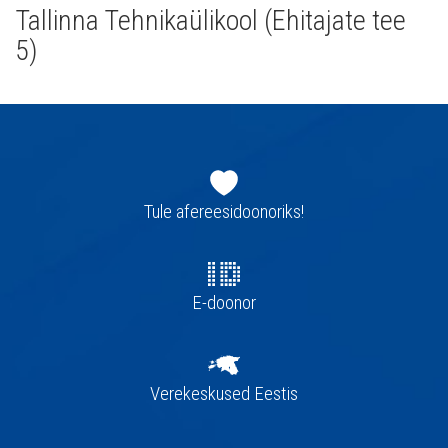
Tallinna Tehnikaülikool (Ehitajate tee
5)
Jaluse
navigatsioon
Tule afereesidoonoriks!
E-doonor
Verekeskused Eestis