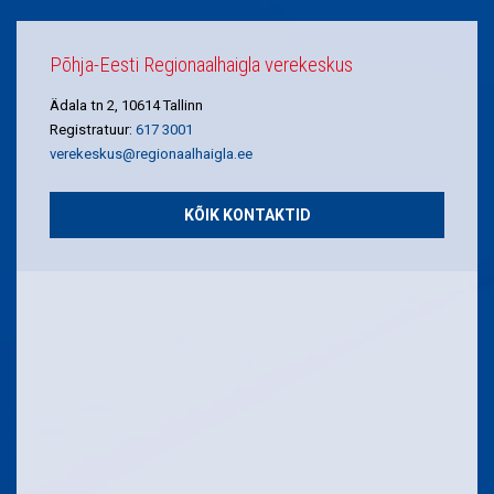
Põhja-Eesti Regionaalhaigla verekeskus
Ädala tn 2, 10614 Tallinn
Registratuur:
617 3001
verekeskus@regionaalhaigla.ee
KÕIK KONTAKTID