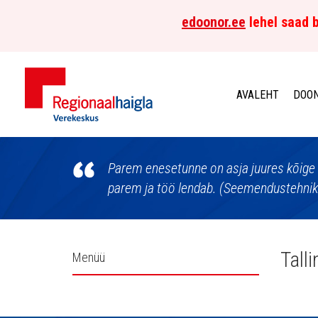
edoonor.ee
lehel saad b
AVALEHT
DOON
Põhja-
Eesti
Parem enesetunne on asja juures kõige 
parem ja töö lendab. (Seemendustehnik E
Regionaalhaigla
Verekeskus
Külgpaani
Tall
Menüü
navigatsioon