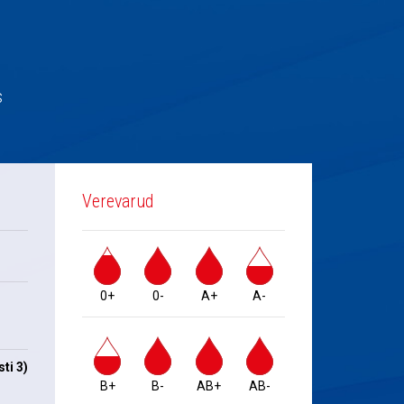
s
Verevarud
0+
0-
A+
A-
ti 3)
B+
B-
AB+
AB-