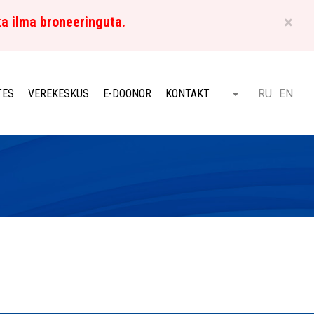
×
ka ilma broneeringuta.
ET
TES
VEREKESKUS
E-DOONOR
KONTAKT
RU
EN
Otsi