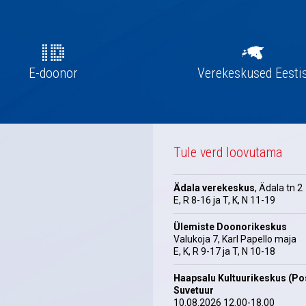
E-doonor
Verekeskused Eesti
Tule verd loovutama
Ädala verekeskus
, Ädala tn 2
E, R 8-16 ja T, K, N 11-19
Ülemiste Doonorikeskus
Valukoja 7, Karl Papello maja
E, K, R 9-17 ja T, N 10-18
Haapsalu Kultuurikeskus (Pos
Suvetuur
10.08.2026 12.00-18.00