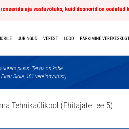
roneerida aja vastuvõtuks, kuid doonorid on oodatud 
ORILE
UURINGUD
VEREST
LOOD
PARKIMINE VEREKESKUS
suurem pluss. Tervis on kohe
inar Sirila, 101 vereloovutust)
inna Tehnikaülikool (Ehitajate tee 5)