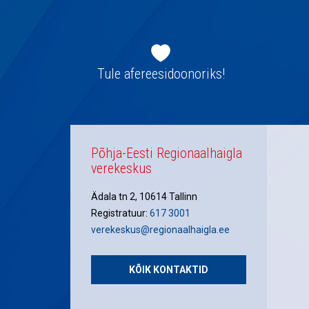
Jaluse
navigatsioon
Tule afereesidoonoriks!
Põhja-Eesti Regionaalhaigla
verekeskus
Ädala tn 2, 10614 Tallinn
Registratuur:
617 3001
verekeskus@regionaalhaigla.ee
KÕIK KONTAKTID