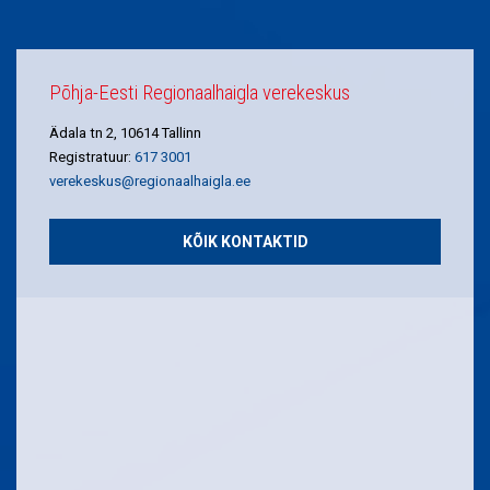
Põhja-Eesti Regionaalhaigla verekeskus
Ädala tn 2, 10614 Tallinn
Registratuur:
617 3001
verekeskus@regionaalhaigla.ee
KÕIK KONTAKTID