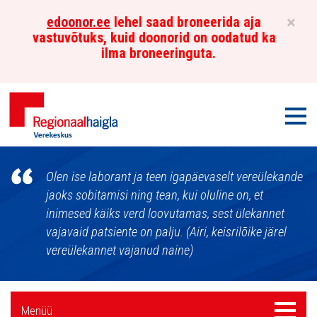
×
edoonor.ee
lehel saad broneerida aja
vastuvõtuks, kuid doonorid on oodatud ka
ilma broneeringuta.
Men
Põhja-
Olen ise laborant ja teen igapäevaselt vereülekande
Eesti
jaoks sobitamisi ning tean, kui oluline on, et
inimesed käiks verd loovutamas, sest ülekannet
Regionaalhaigla
vajavaid patsiente on palju. (Airi, keisrilõike järel
Verekeskus
vereülekannet vajanud naine)
Külgpaani
Menüü
Menüü