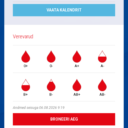
VAATA KALENDRIT
Verevarud
0+
0-
A+
A-
B+
B-
AB+
AB-
Andmed seisuga 06.08.2026 9:19
BRONEERI AEG