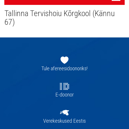
navigatsioon
Tallinna Tervishoiu Kõrgkool (Kännu
67)
Jaluse
navigatsioon
Tule afereesidoonoriks!
E-doonor
Verekeskused Eestis