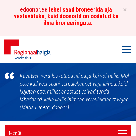
×
edoonor.ee
lehel saad broneerida aja
vastuvõtuks, kuid doonorid on oodatud ka
ilma broneeringuta.
Men
Põhja-
Kavatsen verd loovutada nii palju kui võimalik. Mul
Eesti
pole küll veel siiani vereülekannet vaja läinud, kuid
kujutan ette, millist ahastust võivad tunda
Regionaalhaigla
lähedased, kelle kallis inimene vereülekannet vajab.
Verekeskus
(Maris Luberg, doonor)
Külgpaani
Menüü
Menüü