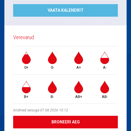
VAATA KALENDRIT
Verevarud
0+
0-
A+
A-
B+
B-
AB+
AB-
Andmed seisuga 07.08.2026 10:12
BRONEERI AEG