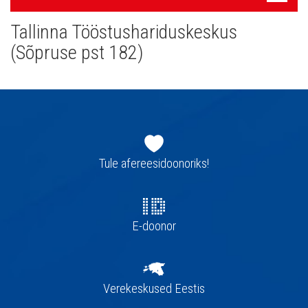
navigatsioon
Tallinna Tööstushariduskeskus
(Sõpruse pst 182)
Jaluse
navigatsioon
Tule afereesidoonoriks!
E-doonor
Verekeskused Eestis