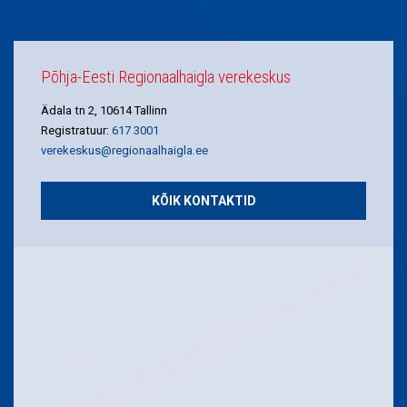
Põhja-Eesti Regionaalhaigla verekeskus
Ädala tn 2, 10614 Tallinn
Registratuur:
617 3001
verekeskus@regionaalhaigla.ee
KÕIK KONTAKTID