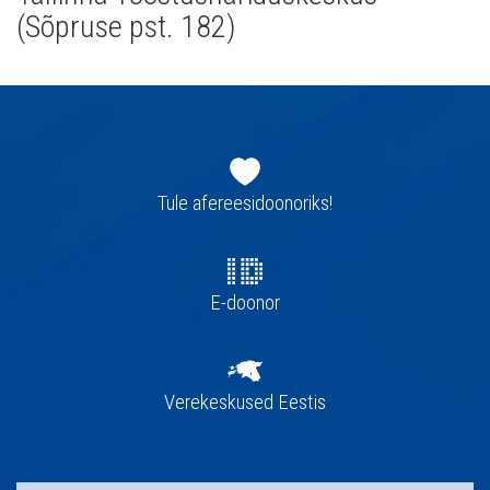
(Sõpruse pst. 182)
Jaluse
navigatsioon
Tule afereesidoonoriks!
E-doonor
Verekeskused Eestis