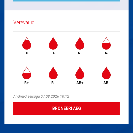
Verevarud
0+
0-
A+
A-
B+
B-
AB+
AB-
Andmed seisuga 07.08.2026 10:12
BRONEERI AEG