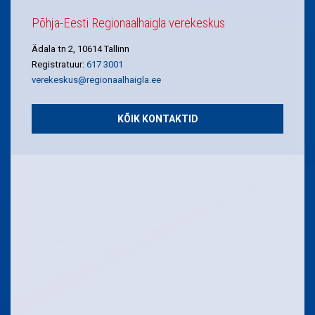
Põhja-Eesti Regionaalhaigla verekeskus
Ädala tn 2, 10614 Tallinn
Registratuur:
617 3001
verekeskus@regionaalhaigla.ee
KÕIK KONTAKTID