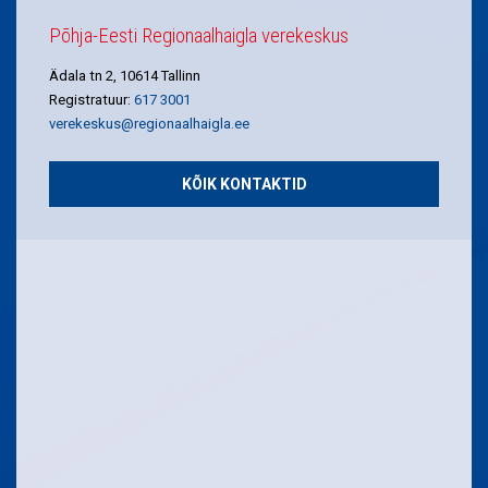
Põhja-Eesti Regionaalhaigla verekeskus
Ädala tn 2, 10614 Tallinn
Registratuur:
617 3001
verekeskus@regionaalhaigla.ee
KÕIK KONTAKTID