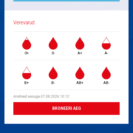
Verevarud
0+
0-
A+
A-
B+
B-
AB+
AB-
Andmed seisuga 07.08.2026 10:12
BRONEERI AEG