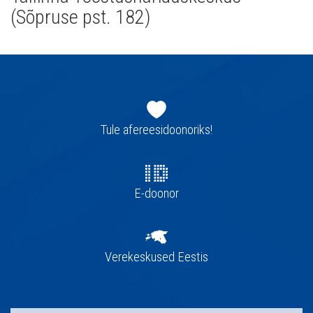
(Sõpruse pst. 182)
Jaluse
navigatsioon
Tule afereesidoonoriks!
E-doonor
Verekeskused Eestis