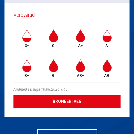
Verevarud
0+
0-
A+
A-
B+
B-
AB+
AB-
Andmed seisuga 10.08.2026 9:45
BRONEERI AEG