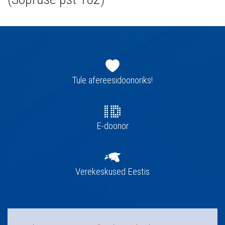
Jaluse
navigatsioon
Tule afereesidoonoriks!
E-doonor
Verekeskused Eestis