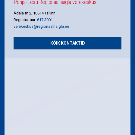
Põhja-Eesti Regionaalhaigla verekeskus
Ädala tn 2, 10614 Tallinn
Registratuur:
617 3001
verekeskus@regionaalhaigla.ee
KÕIK KONTAKTID