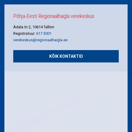
Põhja-Eesti Regionaalhaigla verekeskus
Ädala tn 2, 10614 Tallinn
Registratuur:
617 3001
verekeskus@regionaalhaigla.ee
KÕIK KONTAKTID