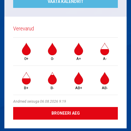
VAATA KALENDRIT
Verevarud
0+
0-
A+
A-
B+
B-
AB+
AB-
Andmed seisuga 06.08.2026 9:19
BRONEERI AEG