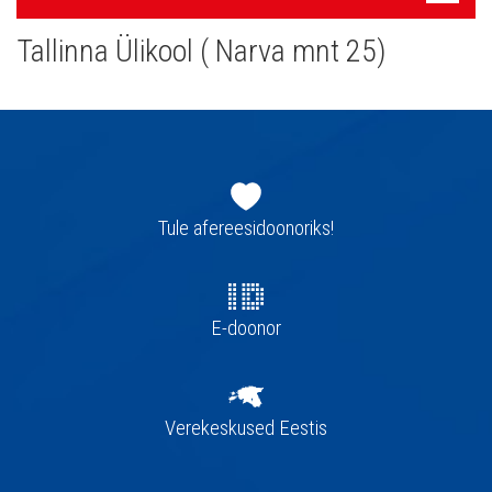
navigatsioon
Tallinna Ülikool ( Narva mnt 25)
Jaluse
navigatsioon
Tule afereesidoonoriks!
E-doonor
Verekeskused Eestis