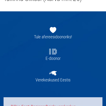
Jaluse
navigatsioon
Tule afereesidoonoriks!
E-doonor
Verekeskused Eestis