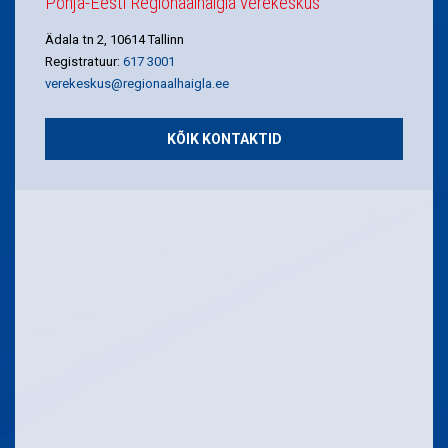
Põhja-Eesti Regionaalhaigla verekeskus
Ädala tn 2, 10614 Tallinn
Registratuur:
617 3001
verekeskus@regionaalhaigla.ee
KÕIK KONTAKTID