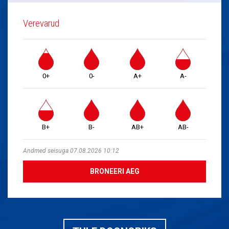
Verevarud
0+
0-
A+
A-
B+
B-
AB+
AB-
Andmed seisuga 07.08.2026 10:12
BRONEERI AEG