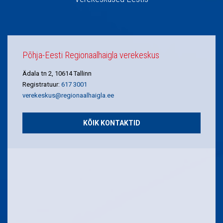
Põhja-Eesti Regionaalhaigla verekeskus
Ädala tn 2, 10614 Tallinn
Registratuur:
617 3001
verekeskus@regionaalhaigla.ee
KÕIK KONTAKTID