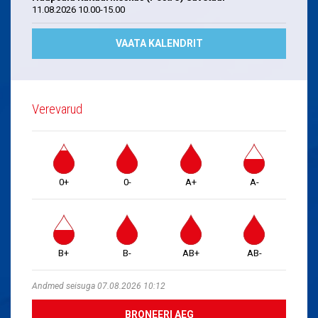
11.08.2026 10.00-15.00
VAATA KALENDRIT
Verevarud
0+
0-
A+
A-
B+
B-
AB+
AB-
Andmed seisuga 07.08.2026 10:12
BRONEERI AEG