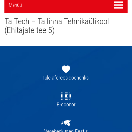
Külgpaani
Menüü
Menüü
navigatsioon
TalTech – Tallinna Tehnikaülikool
(Ehitajate tee 5)
Jaluse
navigatsioon
Tule afereesidoonoriks!
E-doonor
Verekeskused Eestis