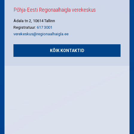
Põhja-Eesti Regionaalhaigla verekeskus
Ädala tn 2, 10614 Tallinn
Registratuur:
617 3001
verekeskus@regionaalhaigla.ee
KÕIK KONTAKTID