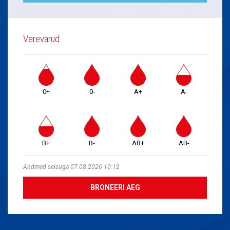
Verevarud
0+
0-
A+
A-
B+
B-
AB+
AB-
Andmed seisuga 07.08.2026 10:12
BRONEERI AEG