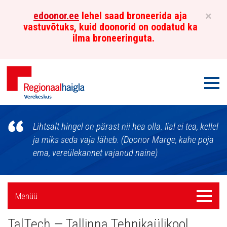
×
edoonor.ee
lehel saad broneerida aja
vastuvõtuks, kuid doonorid on oodatud ka
ilma broneeringuta.
Men
Põhja-
Lihtsalt hingel on pärast nii hea olla. Iial ei tea, kellel
Eesti
ja miks seda vaja läheb. (Doonor Marge, kahe poja
ema, vereülekannet vajanud naine)
Regionaalhaigla
Verekeskus
Külgpaani
Menüü
Menüü
navigatsioon
TalTech — Tallinna Tehnikaülikool