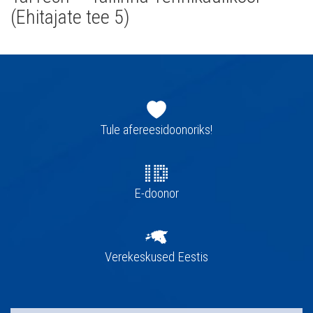
(Ehitajate tee 5)
Jaluse
navigatsioon
Tule afereesidoonoriks!
E-doonor
Verekeskused Eestis