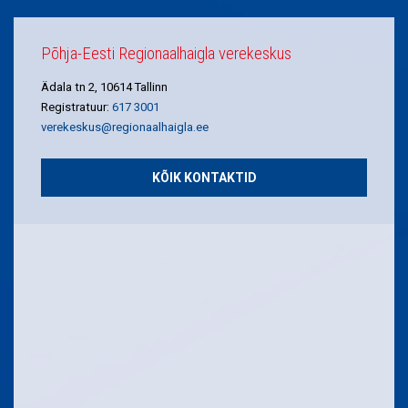
Põhja-Eesti Regionaalhaigla verekeskus
Ädala tn 2, 10614 Tallinn
Registratuur:
617 3001
verekeskus@regionaalhaigla.ee
KÕIK KONTAKTID