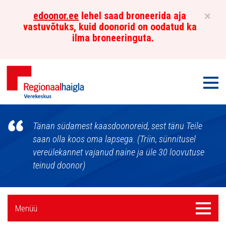
×
edoonor.ee
lehel saad broneerida aja
vastuvõtuks, kuid doonorid on oodatud ka
ilma broneeringuta.
Men
Põhja-
Tänan südamest kaasdoonoreid, sest tänu Teile
Eesti
saan olla koos oma lapsega. (Triin, sünnitusel
vereülekannet vajanud naine ja üle 30 loovutuse
Regionaalhaigla
teinud doonor)
Verekeskus
Külgpaani
Menüü
Menüü
navigatsioon