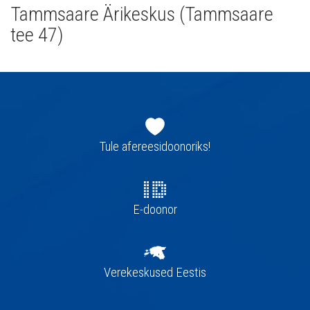
Tammsaare Ärikeskus (Tammsaare
tee 47)
Jaluse
navigatsioon
Tule afereesidoonoriks!
E-doonor
Verekeskused Eestis