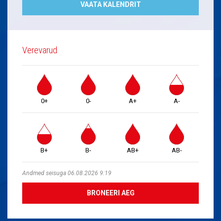
VAATA KALENDRIT
Verevarud
0+
0-
A+
A-
B+
B-
AB+
AB-
Andmed seisuga 06.08.2026 9:19
BRONEERI AEG