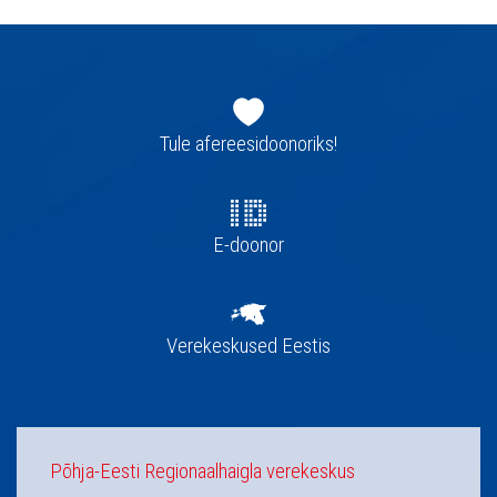
Jaluse
navigatsioon
Tule afereesidoonoriks!
E-doonor
Verekeskused Eestis
Põhja-Eesti Regionaalhaigla verekeskus