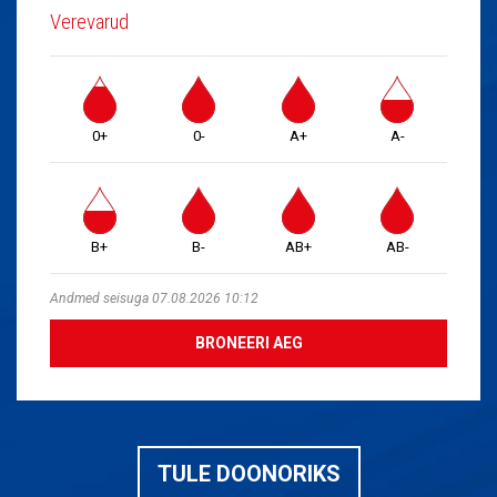
Verevarud
0+
0-
A+
A-
B+
B-
AB+
AB-
Andmed seisuga 07.08.2026 10:12
BRONEERI AEG
TULE DOONORIKS