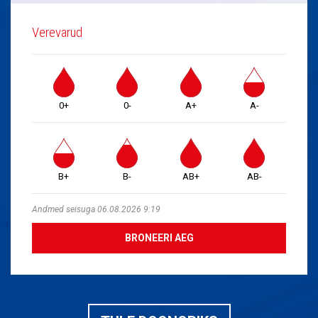
Verevarud
0+
0-
A+
A-
B+
B-
AB+
AB-
Andmed seisuga 06.08.2026 9:19
BRONEERI AEG