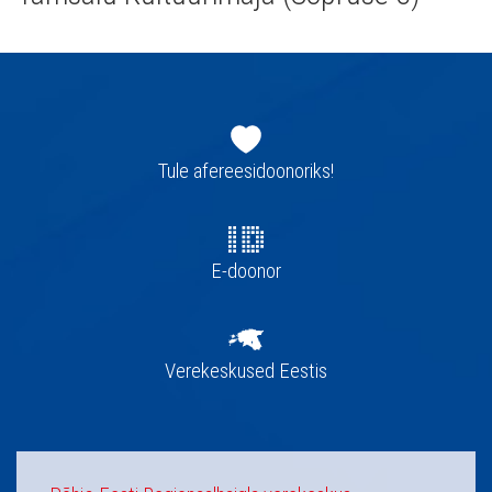
Jaluse
navigatsioon
Tule afereesidoonoriks!
E-doonor
Verekeskused Eestis