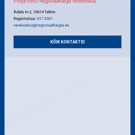
Põhja-Eesti Regionaalhaigla verekeskus
Ädala tn 2, 10614 Tallinn
Registratuur:
617 3001
verekeskus@regionaalhaigla.ee
KÕIK KONTAKTID