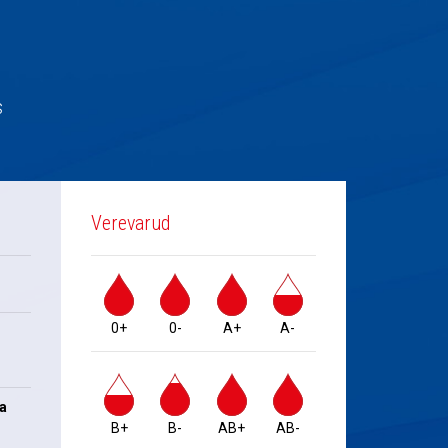
s
Verevarud
0+
0-
A+
A-
na
B+
B-
AB+
AB-