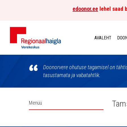
edoonor.ee
lehel saad b
AVALEHT
DOON
Põhja-
Eesti
Doonorvere ohutuse tagamisel on tähtis
tasustamata ja vabatahtlik.
Regionaalhaigla
Verekeskus
Külgpaani
Tams
Menüü
navigatsioon