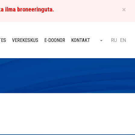
×
ka ilma broneeringuta.
ET
TES
VEREKESKUS
E-DOONOR
KONTAKT
RU
EN
Otsi