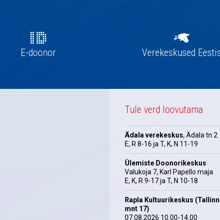
E-doonor
Verekeskused Eesti
Tule verd loovutama
Ädala verekeskus
, Ädala tn 2
E, R 8-16 ja T, K, N 11-19
Ülemiste Doonorikeskus
Valukoja 7, Karl Papello maja
E, K, R 9-17 ja T, N 10-18
Rapla Kultuurikeskus (Tallin
mnt 17)
07.08.2026 10.00-14.00