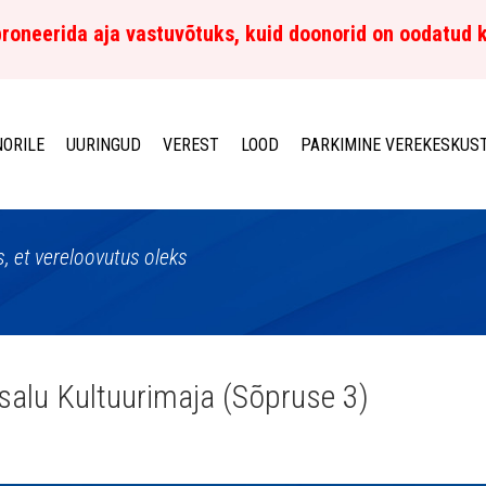
roneerida aja vastuvõtuks, kuid doonorid on oodatud 
ORILE
UURINGUD
VEREST
LOOD
PARKIMINE VEREKESKUS
, et vereloovutus oleks
alu Kultuurimaja (Sõpruse 3)