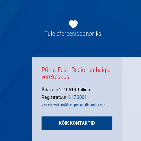
Jaluse
navigatsioon
Tule afereesidoonoriks!
Põhja-Eesti Regionaalhaigla
verekeskus
Ädala tn 2, 10614 Tallinn
Registratuur:
617 3001
verekeskus@regionaalhaigla.ee
KÕIK KONTAKTID