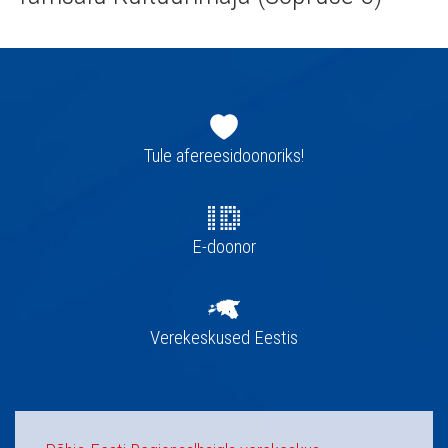
Jaluse
navigatsioon
Tule afereesidoonoriks!
E-doonor
Verekeskused Eestis