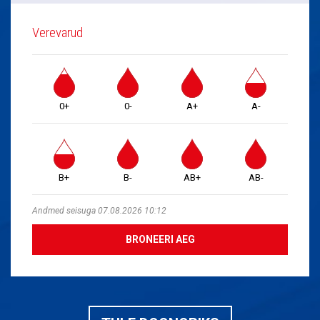
Verevarud
0+
0-
A+
A-
B+
B-
AB+
AB-
Andmed seisuga 07.08.2026 10:12
BRONEERI AEG