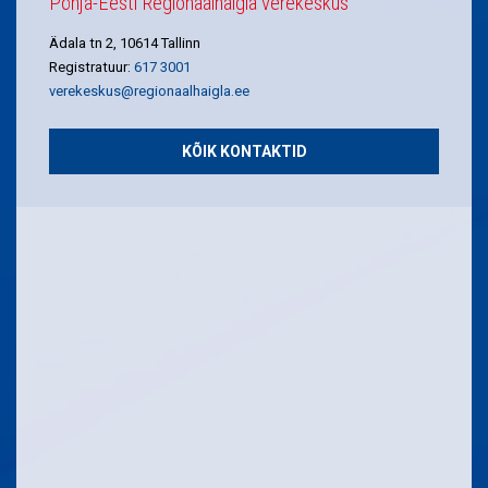
Põhja-Eesti Regionaalhaigla verekeskus
Ädala tn 2, 10614 Tallinn
Registratuur:
617 3001
verekeskus@regionaalhaigla.ee
KÕIK KONTAKTID