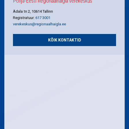
Põhja-Eesti Regionaalhaigla verekeskus
Ädala tn 2, 10614 Tallinn
Registratuur:
617 3001
verekeskus@regionaalhaigla.ee
KÕIK KONTAKTID