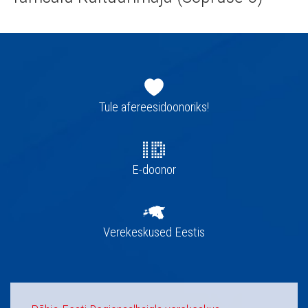
Jaluse
navigatsioon
Tule afereesidoonoriks!
E-doonor
Verekeskused Eestis