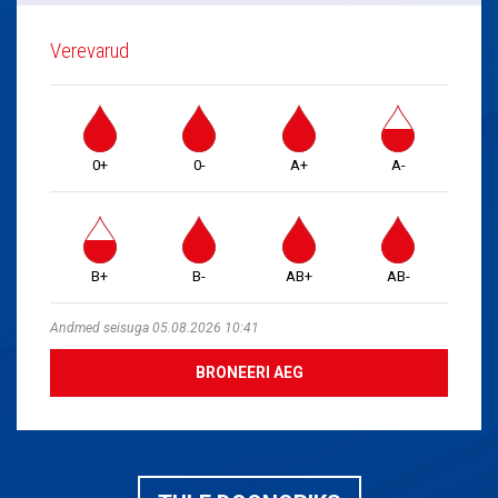
Verevarud
0+
0-
A+
A-
B+
B-
AB+
AB-
Andmed seisuga 05.08.2026 10:41
BRONEERI AEG