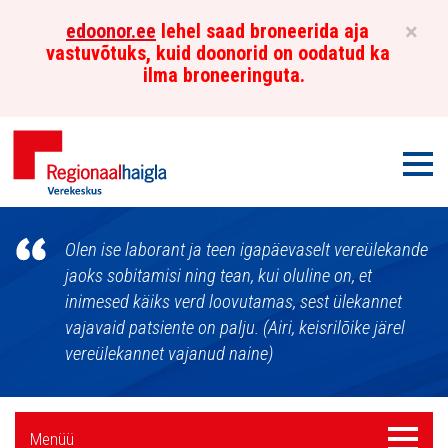
×
edoonor.ee
lehel saad broneerida aja
vastuvõtuks, kuid doonorid on oodatud ka
ilma broneeringuta.
Men
Põhja-
Olen ise laborant ja teen igapäevaselt vereülekande
Eesti
jaoks sobitamisi ning tean, kui oluline on, et
inimesed käiks verd loovutamas, sest ülekannet
Regionaalhaigla
vajavaid patsiente on palju. (Airi, keisrilõike järel
Verekeskus
vereülekannet vajanud naine)
Külgpaani
Menüü
Menüü