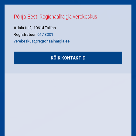
Põhja-Eesti Regionaalhaigla verekeskus
Ädala tn 2, 10614 Tallinn
Registratuur:
617 3001
verekeskus@regionaalhaigla.ee
KÕIK KONTAKTID