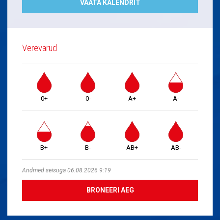
VAATA KALENDRIT
Verevarud
0+
0-
A+
A-
B+
B-
AB+
AB-
Andmed seisuga 06.08.2026 9:19
BRONEERI AEG