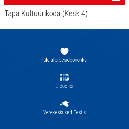
navigatsioon
Tapa Kultuurikoda (Kesk 4)
Jaluse
navigatsioon
Tule afereesidoonoriks!
E-doonor
Verekeskused Eestis