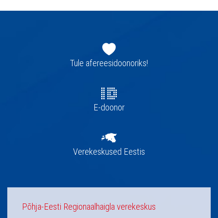
Jaluse
navigatsioon
Tule afereesidoonoriks!
E-doonor
Verekeskused Eestis
Põhja-Eesti Regionaalhaigla verekeskus