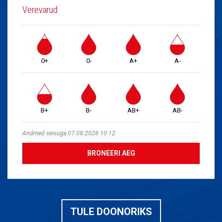
Verevarud
0+
0-
A+
A-
B+
B-
AB+
AB-
Andmed seisuga 07.08.2026 10:12
BRONEERI AEG
TULE DOONORIKS