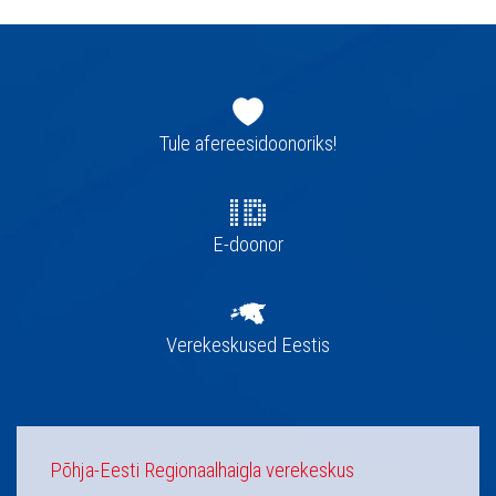
Jaluse
navigatsioon
Tule afereesidoonoriks!
E-doonor
Verekeskused Eestis
Põhja-Eesti Regionaalhaigla verekeskus