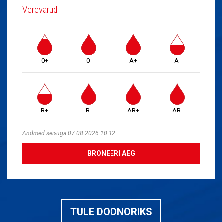
Verevarud
0+
0-
A+
A-
B+
B-
AB+
AB-
Andmed seisuga 07.08.2026 10:12
BRONEERI AEG
TULE DOONORIKS