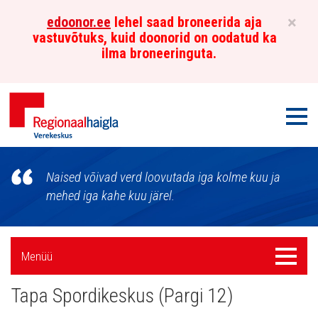
×
edoonor.ee
lehel saad broneerida aja
vastuvõtuks, kuid doonorid on oodatud ka
ilma broneeringuta.
Men
Põhja-
Naised võivad verd loovutada iga kolme kuu ja
Eesti
mehed iga kahe kuu järel.
Regionaalhaigla
Külgpaani
Verekeskus
Menüü
Menüü
navigatsioon
Tapa Spordikeskus (Pargi 12)