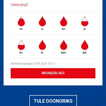
Verevarud
0+
0-
A+
A-
B+
B-
AB+
AB-
Andmed seisuga 07.08.2026 10:12
BRONEERI AEG
TULE DOONORIKS