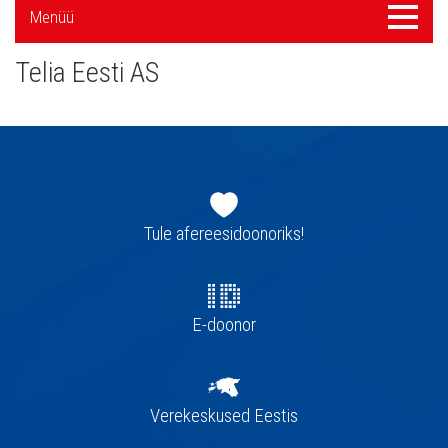
Külgpaani
Menüü
Menüü
navigatsioon
Telia Eesti AS
Jaluse
navigatsioon
Tule afereesidoonoriks!
E-doonor
Verekeskused Eestis