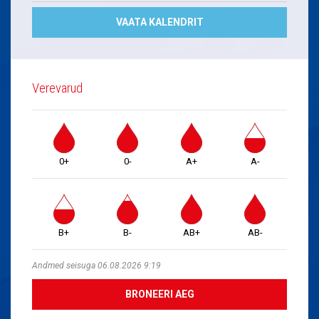
VAATA KALENDRIT
Verevarud
0+
0-
A+
A-
B+
B-
AB+
AB-
Andmed seisuga 06.08.2026 9:19
BRONEERI AEG