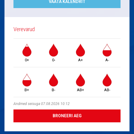
VAATA KALENDRIT
Verevarud
0+
0-
A+
A-
B+
B-
AB+
AB-
Andmed seisuga 07.08.2026 10:12
BRONEERI AEG