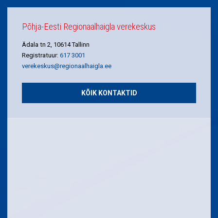
Põhja-Eesti Regionaalhaigla verekeskus
Ädala tn 2, 10614 Tallinn
Registratuur:
617 3001
verekeskus@regionaalhaigla.ee
KÕIK KONTAKTID