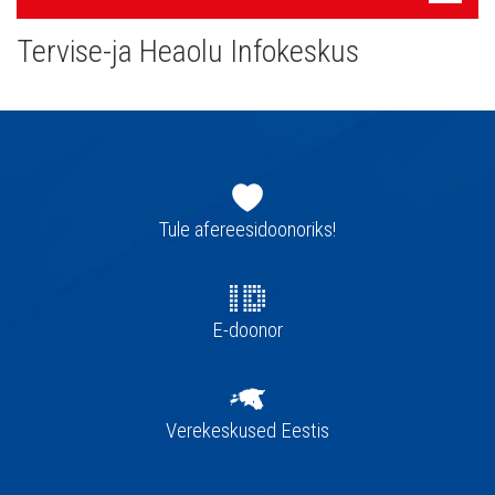
navigatsioon
Tervise-ja Heaolu Infokeskus
Jaluse
navigatsioon
Tule afereesidoonoriks!
E-doonor
Verekeskused Eestis