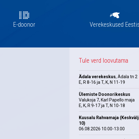
E-doonor
Verekeskused Eesti
Tule verd loovutama
Ädala verekeskus
, Ädala tn 2
E, R 8-16 ja T, K, N 11-19
Ülemiste Doonorikeskus
Valukoja 7, Karl Papello maja
E, K, R 9-17 ja T, N 10-18
Kuusalu Rahvamaja (Keskväl
10)
06.08.2026 10.00-13.00