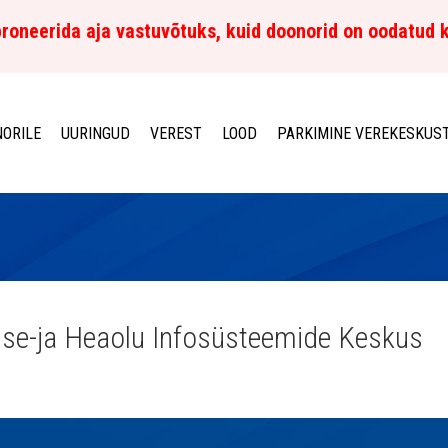
roneerida aja vastuvõtuks, kuid doonorid on oodatud 
ORILE
UURINGUD
VEREST
LOOD
PARKIMINE VEREKESKUS
ise-ja Heaolu Infosüsteemide Keskus