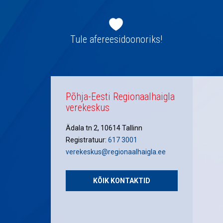
Jaluse
navigatsioon
Tule afereesidoonoriks!
Põhja-Eesti Regionaalhaigla
verekeskus
Ädala tn 2, 10614 Tallinn
Registratuur:
617 3001
verekeskus@regionaalhaigla.ee
KÕIK KONTAKTID