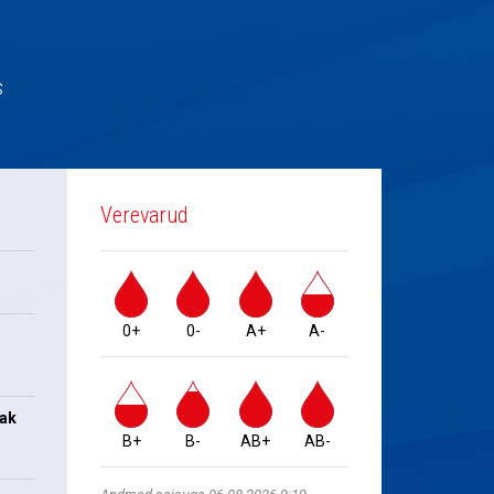
s
Verevarud
0+
0-
A+
A-
jak
B+
B-
AB+
AB-