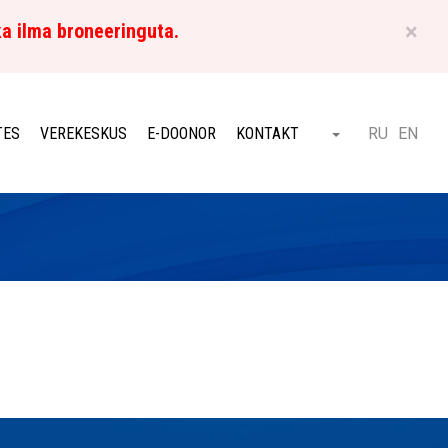
×
ka ilma broneeringuta.
ET
TES
VEREKESKUS
E-DOONOR
KONTAKT
RU
EN
Otsi