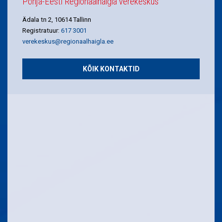
Põhja-Eesti Regionaalhaigla verekeskus
Ädala tn 2, 10614 Tallinn
Registratuur:
617 3001
verekeskus@regionaalhaigla.ee
KÕIK KONTAKTID