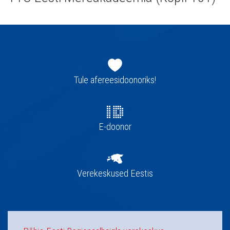
Jaluse
navigatsioon
Tule afereesidoonoriks!
E-doonor
Verekeskused Eestis