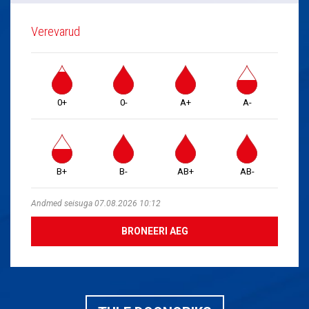
Verevarud
0+
0-
A+
A-
B+
B-
AB+
AB-
Andmed seisuga 07.08.2026 10:12
BRONEERI AEG