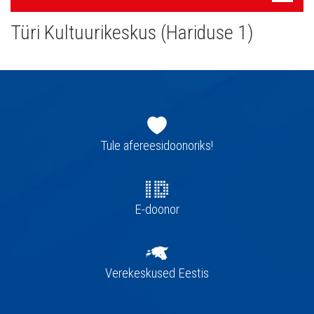
navigatsioon
Türi Kultuurikeskus (Hariduse 1)
Jaluse
navigatsioon
Tule afereesidoonoriks!
E-doonor
Verekeskused Eestis