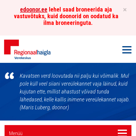
×
edoonor.ee
lehel saad broneerida aja
vastuvõtuks, kuid doonorid on oodatud ka
ilma broneeringuta.
Men
Põhja-
Kavatsen verd loovutada nii palju kui võimalik. Mul
Eesti
pole küll veel siiani vereülekannet vaja läinud, kuid
kujutan ette, millist ahastust võivad tunda
Regionaalhaigla
lähedased, kelle kallis inimene vereülekannet vajab.
Verekeskus
(Maris Luberg, doonor)
Külgpaani
Menüü
Menüü