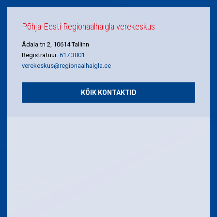
Põhja-Eesti Regionaalhaigla verekeskus
Ädala tn 2, 10614 Tallinn
Registratuur:
617 3001
verekeskus@regionaalhaigla.ee
KÕIK KONTAKTID