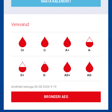
VAATA KALENDRIT
Verevarud
0+
0-
A+
A-
B+
B-
AB+
AB-
Andmed seisuga 06.08.2026 9:19
BRONEERI AEG