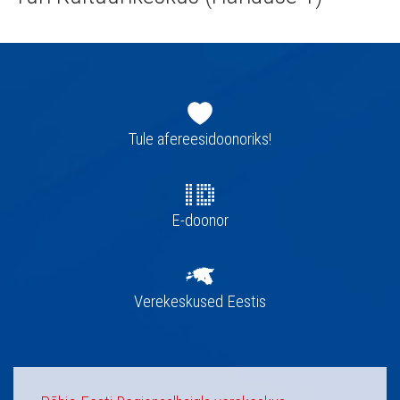
Jaluse
navigatsioon
Tule afereesidoonoriks!
E-doonor
Verekeskused Eestis