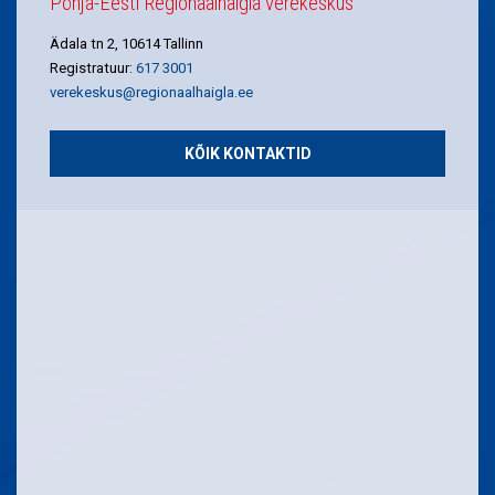
Põhja-Eesti Regionaalhaigla verekeskus
Ädala tn 2, 10614 Tallinn
Registratuur:
617 3001
verekeskus@regionaalhaigla.ee
KÕIK KONTAKTID