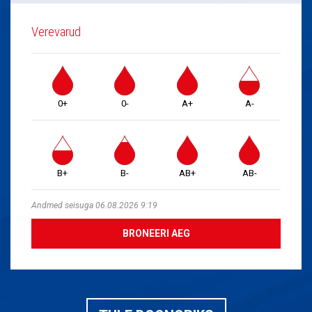
Verevarud
0+
0-
A+
A-
B+
B-
AB+
AB-
Andmed seisuga 06.08.2026 9:19
BRONEERI AEG