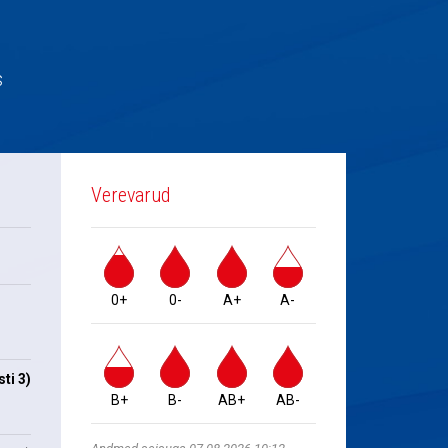
s
Verevarud
0+
0-
A+
A-
ti 3)
B+
B-
AB+
AB-