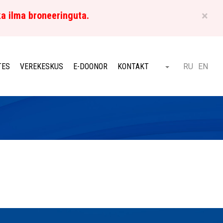
×
ka ilma broneeringuta.
ET
TES
VEREKESKUS
E-DOONOR
KONTAKT
RU
EN
Otsi