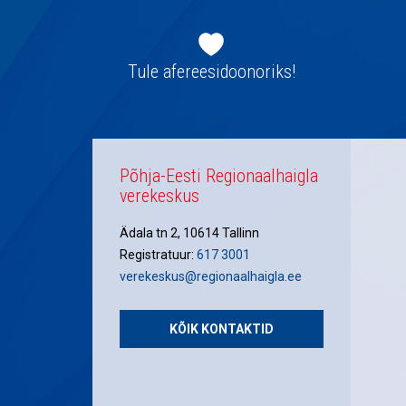
Jaluse
navigatsioon
Tule afereesidoonoriks!
Põhja-Eesti Regionaalhaigla
verekeskus
Ädala tn 2, 10614 Tallinn
Registratuur:
617 3001
verekeskus@regionaalhaigla.ee
KÕIK KONTAKTID