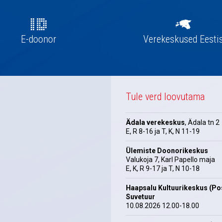
E-doonor
Verekeskused Eesti
Tule verd loovutama
Ädala verekeskus
, Ädala tn 2
E, R 8-16 ja T, K, N 11-19
Ülemiste Doonorikeskus
Valukoja 7, Karl Papello maja
E, K, R 9-17 ja T, N 10-18
Haapsalu Kultuurikeskus (Pos
Suvetuur
10.08.2026 12.00-18.00