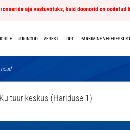
roneerida aja vastuvõtuks, kuid doonorid on oodatud 
ORILE
UURINGUD
VEREST
LOOD
PARKIMINE VEREKESKUS
 head.
 Kultuurikeskus (Hariduse 1)