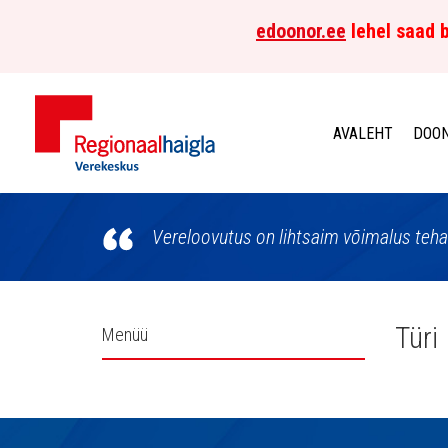
edoonor.ee
lehel saad b
AVALEHT
DOON
Põhja-
Eesti
Vereloovutus on lihtsaim võimalus teha
Regionaalhaigla
Verekeskus
Külgpaani
Türi
Menüü
navigatsioon